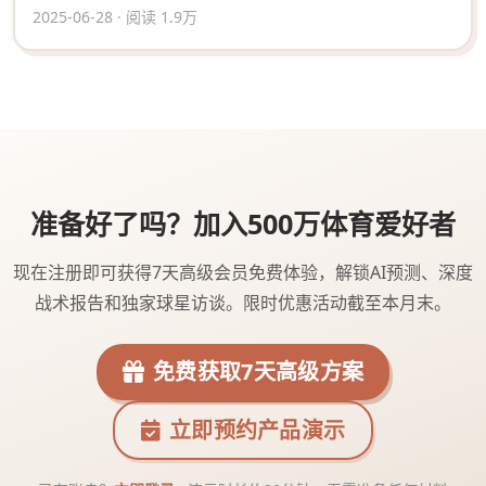
2025-06-28 · 阅读 1.9万
准备好了吗？加入500万体育爱好者
现在注册即可获得7天高级会员免费体验，解锁AI预测、深度
战术报告和独家球星访谈。限时优惠活动截至本月末。
免费获取7天高级方案
立即预约产品演示