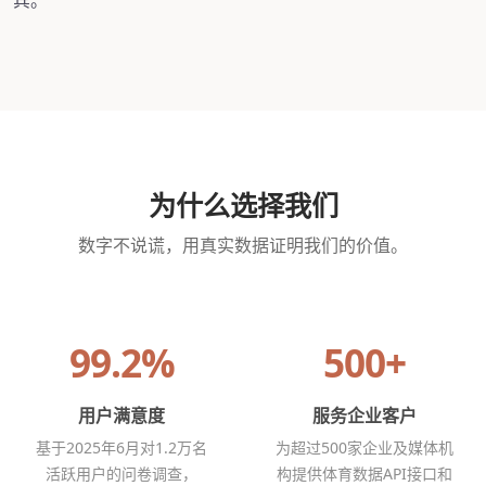
宾。"
为什么选择我们
数字不说谎，用真实数据证明我们的价值。
99.2%
500+
用户满意度
服务企业客户
基于2025年6月对1.2万名
为超过500家企业及媒体机
活跃用户的问卷调查，
构提供体育数据API接口和