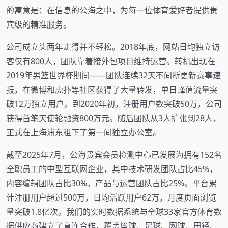
的寓意是：在信息的公海之中，为每一位体育爱好者提供贵
宾级的精准服务。
公司成立头两年走得并不轻松。2018年底，网站日均独立访
客仅有800人，团队靠着接外包项目维持运营。转机出现在
2019年男篮世界杯期间——团队连续32天不间断更新赛事速
报，在微博和虎扑等社区获得了大量转发，单日峰值流量突
破12万独立用户。到2020年初，注册用户数突破50万，公司
获得首笔天使轮融资800万元。随后团队从3人扩张到28人，
正式在上海浦东租下了第一间独立办公室。
截至2025年7月，公海贵宾会员检测中心已发展为拥有152名
全职员工的中型互联网企业，其中技术研发团队占比45%，
内容编辑团队占比30%，产品与运营团队占比25%。平台累
计注册用户超过500万，日均活跃用户62万，月度页面浏览
量突破1.8亿次。我们的实时数据系统与全球33家官方体育数
据供应商建立了直连合作，覆盖篮球、足球、网球、田径、