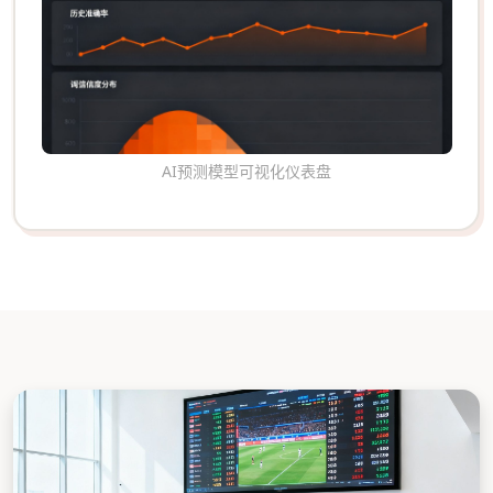
AI预测模型可视化仪表盘