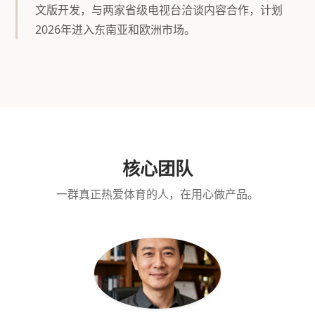
文版开发，与两家省级电视台洽谈内容合作，计划
2026年进入东南亚和欧洲市场。
核心团队
一群真正热爱体育的人，在用心做产品。