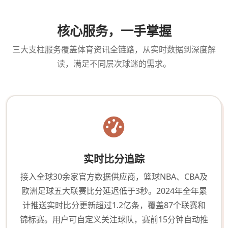
核心服务，一手掌握
三大支柱服务覆盖体育资讯全链路，从实时数据到深度解
读，满足不同层次球迷的需求。
实时比分追踪
接入全球30余家官方数据供应商，篮球NBA、CBA及
欧洲足球五大联赛比分延迟低于3秒。2024年全年累
计推送实时比分更新超过1.2亿条，覆盖87个联赛和
锦标赛。用户可自定义关注球队，赛前15分钟自动推