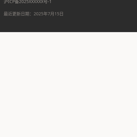
沪ICP备2025XXXXXX号-1
最近更新日期：2025年7月15日