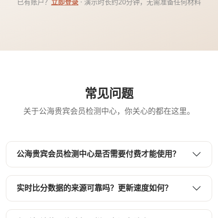
已有账户？
立即登录
· 演示时长约20分钟，无需准备任何材料
常见问题
关于公海贵宾会员检测中心，你关心的都在这里。
公海贵宾会员检测中心是否需要付费才能使用？
实时比分数据的来源可靠吗？更新速度如何？