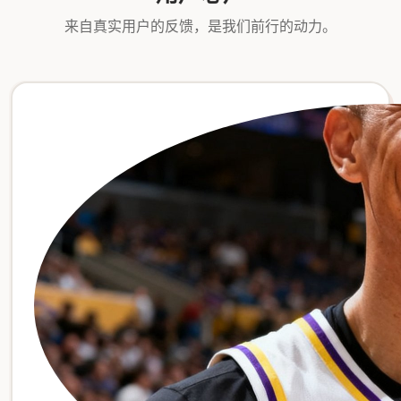
来自真实用户的反馈，是我们前行的动力。