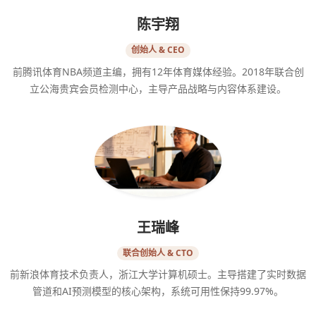
陈宇翔
创始人 & CEO
前腾讯体育NBA频道主编，拥有12年体育媒体经验。2018年联合创
立公海贵宾会员检测中心，主导产品战略与内容体系建设。
王瑞峰
联合创始人 & CTO
前新浪体育技术负责人，浙江大学计算机硕士。主导搭建了实时数据
管道和AI预测模型的核心架构，系统可用性保持99.97%。