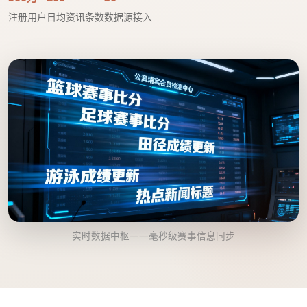
注册用户
日均资讯条数
数据源接入
实时数据中枢——毫秒级赛事信息同步