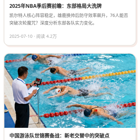
2025年NBA季后赛前瞻：东部格局大洗牌
凯尔特人核心阵容稳定，雄鹿换帅后防守效率飙升，76人能否
突破次轮魔咒？深度分析东部各队实力变化。
2025-07-10 · 阅读 4.2万
中国游泳队世锦赛备战：新老交替中的突破点