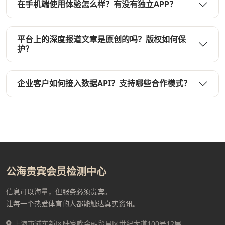
在手机端使用体验怎么样？有没有独立APP？
平台上的深度报道文章是原创的吗？版权如何保
护？
企业客户如何接入数据API？支持哪些合作模式？
公海贵宾会员检测中心
信息可以海量，但服务必须贵宾。
让每一个热爱体育的人都能触达真实资讯。
上海市浦东新区陆家嘴金融贸易区世纪大道100号12层