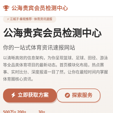
公海贵宾会员检测中心
⚡ 江城子·秦观推荐 · 体育资讯速报
公海贵宾会员检测中心
你的一站式体育资讯速报网站
以清晰高效的信息架构，为你呈现篮球、足球、田径、游泳
等全品类体育项目的最新动态。首页模块化布局，热点赛
事、实时比分、深度报道一目了然，让你在最短时间内掌握
体育圈核心资讯。
立即获取方案
探索服务
500万+
200+
30+