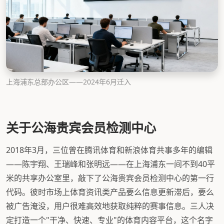
上海浦东总部办公区——2024年6月迁入
关于公海贵宾会员检测中心
2018年3月，三位曾在腾讯体育和新浪体育共事多年的编辑
——陈宇翔、王瑞峰和张明远——在上海浦东一间不到40平
米的共享办公室里，敲下了公海贵宾会员检测中心的第一行
代码。彼时市场上体育资讯类产品要么信息更新滞后，要么
被广告淹没，用户很难高效地获取纯粹的赛事信息。三人决
定打造一个"干净、快速、专业"的体育内容平台，这个名字