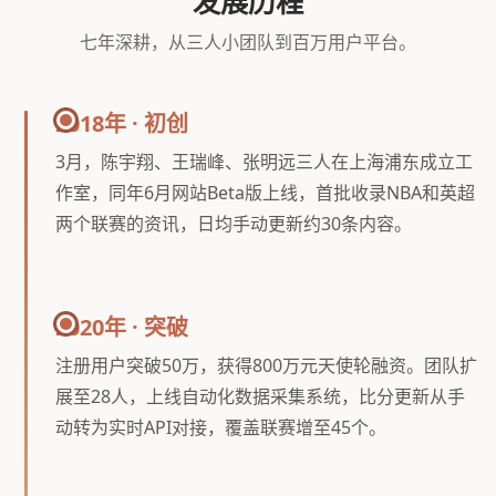
发展历程
七年深耕，从三人小团队到百万用户平台。
2018年 · 初创
3月，陈宇翔、王瑞峰、张明远三人在上海浦东成立工
作室，同年6月网站Beta版上线，首批收录NBA和英超
两个联赛的资讯，日均手动更新约30条内容。
2020年 · 突破
注册用户突破50万，获得800万元天使轮融资。团队扩
展至28人，上线自动化数据采集系统，比分更新从手
动转为实时API对接，覆盖联赛增至45个。