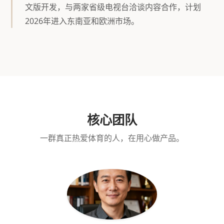
文版开发，与两家省级电视台洽谈内容合作，计划
2026年进入东南亚和欧洲市场。
核心团队
一群真正热爱体育的人，在用心做产品。