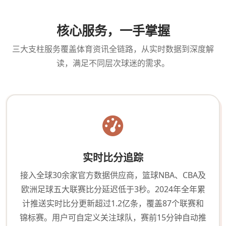
核心服务，一手掌握
三大支柱服务覆盖体育资讯全链路，从实时数据到深度解
读，满足不同层次球迷的需求。
实时比分追踪
接入全球30余家官方数据供应商，篮球NBA、CBA及
欧洲足球五大联赛比分延迟低于3秒。2024年全年累
计推送实时比分更新超过1.2亿条，覆盖87个联赛和
锦标赛。用户可自定义关注球队，赛前15分钟自动推