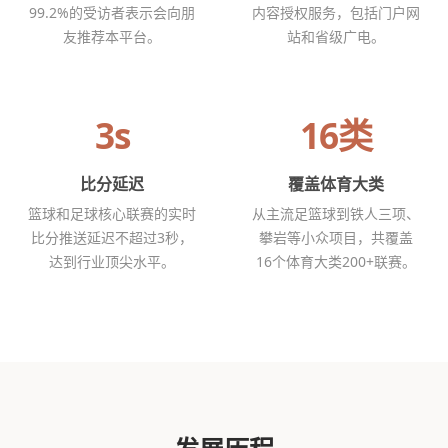
99.2%的受访者表示会向朋
内容授权服务，包括门户网
友推荐本平台。
站和省级广电。
3s
16类
比分延迟
覆盖体育大类
篮球和足球核心联赛的实时
从主流足篮球到铁人三项、
比分推送延迟不超过3秒，
攀岩等小众项目，共覆盖
达到行业顶尖水平。
16个体育大类200+联赛。