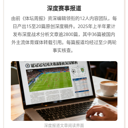
深度赛事报道
由前《体坛周报》资深编辑领衔的12人内容团队，每
日产出15至20篇原创深度稿件。2025年上半年累计
发布深度战术分析文章逾2800篇，其中36篇被国内
外主流体育媒体转载引用。每篇报道均经过至少两轮
事实核查。
深度报道文章阅读界面