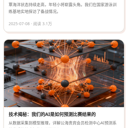
覃海洋状态持续走高，年轻小将崭露头角。我们在国家游泳训
练基地实地探访了备战情况。
2025-07-08 · 阅读 3.1万
技术揭秘：我们的AI是如何预测比赛结果的
从数据采集到模型推理，详解公海贵宾会员检测中心AI预测系