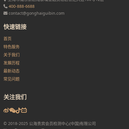
400-888-6688
contact@gonghaiguibin.com
快速链接
首页
特色服务
关于我们
发展历程
最新动态
常见问题
关注我们
© 2018-2025 公海贵宾会员检测中心(中国)有限公司