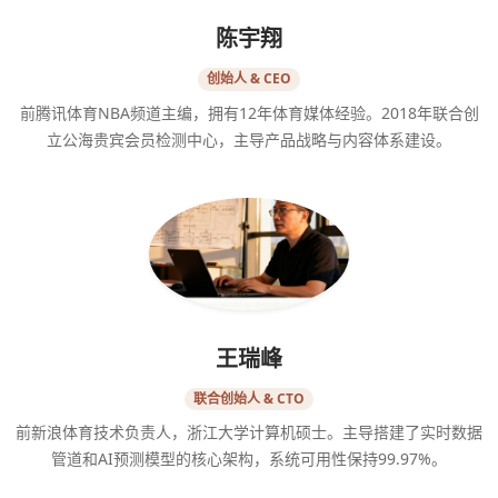
陈宇翔
创始人 & CEO
前腾讯体育NBA频道主编，拥有12年体育媒体经验。2018年联合创
立公海贵宾会员检测中心，主导产品战略与内容体系建设。
王瑞峰
联合创始人 & CTO
前新浪体育技术负责人，浙江大学计算机硕士。主导搭建了实时数据
管道和AI预测模型的核心架构，系统可用性保持99.97%。