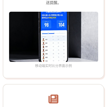
送提醒。
移动端实时比分界面示例