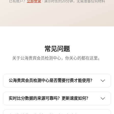
已有账户？
立即登录
· 演示时长约20分钟，无需准备任何材料
常见问题
关于公海贵宾会员检测中心，你关心的都在这里。
公海贵宾会员检测中心是否需要付费才能使用？
实时比分数据的来源可靠吗？更新速度如何？