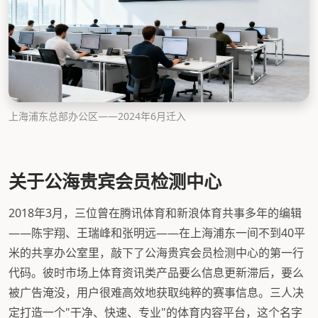
上海浦东总部办公区——2024年6月迁入
关于公海贵宾会员检测中心
2018年3月，三位曾在腾讯体育和新浪体育共事多年的编辑
——陈宇翔、王瑞峰和张明远——在上海浦东一间不到40平
米的共享办公室里，敲下了公海贵宾会员检测中心的第一行
代码。彼时市场上体育资讯类产品要么信息更新滞后，要么
被广告淹没，用户很难高效地获取纯粹的赛事信息。三人决
定打造一个"干净、快速、专业"的体育内容平台，这个名字