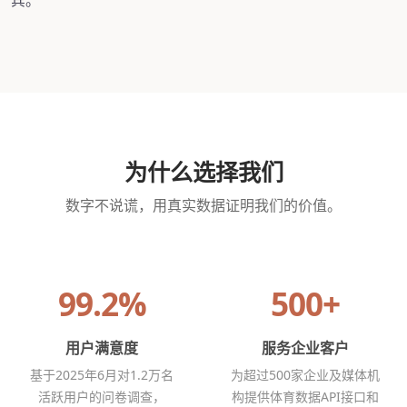
宾。"
为什么选择我们
数字不说谎，用真实数据证明我们的价值。
99.2%
500+
用户满意度
服务企业客户
基于2025年6月对1.2万名
为超过500家企业及媒体机
活跃用户的问卷调查，
构提供体育数据API接口和