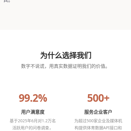
宾。"
为什么选择我们
数字不说谎，用真实数据证明我们的价值。
99.2%
500+
用户满意度
服务企业客户
基于2025年6月对1.2万名
为超过500家企业及媒体机
活跃用户的问卷调查，
构提供体育数据API接口和