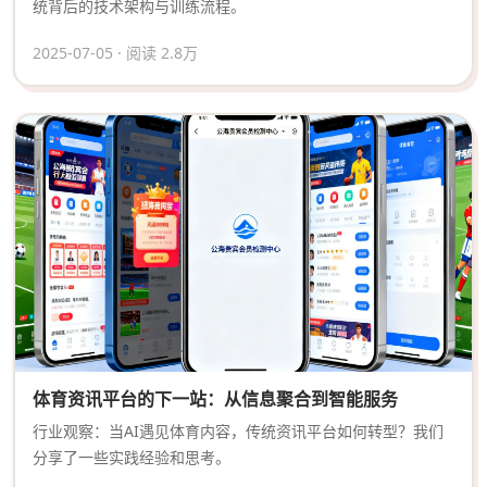
统背后的技术架构与训练流程。
2025-07-05 · 阅读 2.8万
体育资讯平台的下一站：从信息聚合到智能服务
行业观察：当AI遇见体育内容，传统资讯平台如何转型？我们
分享了一些实践经验和思考。