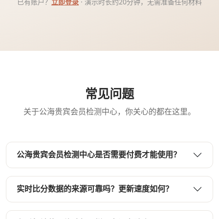
已有账户？
立即登录
· 演示时长约20分钟，无需准备任何材料
常见问题
关于公海贵宾会员检测中心，你关心的都在这里。
公海贵宾会员检测中心是否需要付费才能使用？
实时比分数据的来源可靠吗？更新速度如何？