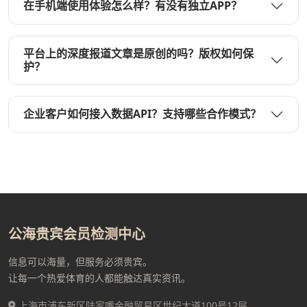
在手机端使用体验怎么样？有没有独立APP？
平台上的深度报道文章是原创的吗？版权如何保
护？
企业客户如何接入数据API？支持哪些合作模式？
公海贵宾会员检测中心
信息可以海量，但服务必须贵宾。
让每一个热爱体育的人都能触达真实资讯。
上海市浦东新区陆家嘴金融贸易区世纪大道100号12层