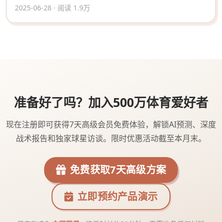
2025-06-28 · 阅读 1.9万
准备好了吗？加入500万体育爱好者
现在注册即可获得7天高级会员免费体验，解锁AI预测、深度
战术报告和独家球星访谈。限时优惠活动截至本月末。
免费获取7天高级方案
立即预约产品演示