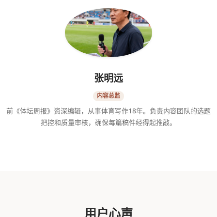
张明远
内容总监
前《体坛周报》资深编辑，从事体育写作18年。负责内容团队的选题
把控和质量审核，确保每篇稿件经得起推敲。
用户心声