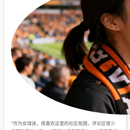
"作为女球迷，很喜欢这里的社区氛围，评论区很少