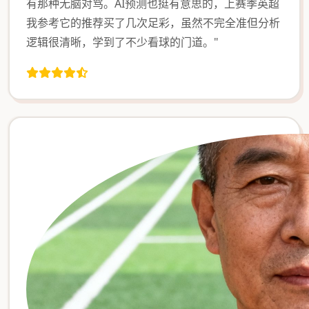
有那种无脑对骂。AI预测也挺有意思的，上赛季英超
我参考它的推荐买了几次足彩，虽然不完全准但分析
逻辑很清晰，学到了不少看球的门道。"