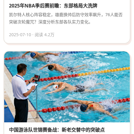
2025年NBA季后赛前瞻：东部格局大洗牌
凯尔特人核心阵容稳定，雄鹿换帅后防守效率飙升，76人能否
突破次轮魔咒？深度分析东部各队实力变化。
2025-07-10 · 阅读 4.2万
中国游泳队世锦赛备战：新老交替中的突破点